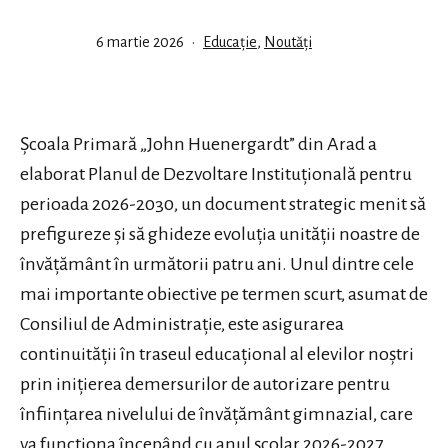
Publicat
Din
6 martie 2026
Educație
,
Noutăți
categoria
Școala Primară „John Huenergardt” din Arad a
elaborat Planul de Dezvoltare Instituțională pentru
perioada 2026-2030, un document strategic menit să
prefigureze și să ghideze evoluția unității noastre de
învățământ în următorii patru ani
. Unul dintre cele
mai importante obiective pe termen scurt, asumat de
Consiliul de Administrație, este asigurarea
continuității în traseul educațional al elevilor noștri
prin inițierea demersurilor de autorizare pentru
înființarea nivelului de învățământ gimnazial, care
va funcționa începând cu anul școlar 2026-2027
.