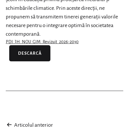
schimbările climatice. Prin aceste direcții, ne
propunem să transmitem tinerei generații valorile
necesare pentru o integrare optimă în societatea
contemporană.
PDI_JH_NOU_GIM_Revizuit_2026-2030
DESCARCĂ
Navigare
Articolul anterior