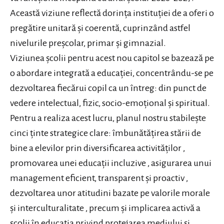
Această viziune reflectă dorința instituției de a oferi o
pregătire unitară și coerentă, cuprinzând astfel
nivelurile preșcolar, primar și gimnazial
.
Viziunea școlii pentru acest nou capitol se bazează pe
o abordare integrată a educației, concentrându-se pe
dezvoltarea fiecărui copil ca un întreg: din punct de
vedere intelectual, fizic, socio-emoțional și spiritual.
Pentru a realiza acest lucru, planul nostru stabilește
cinci ținte strategice clare: îmbunătățirea stării de
bine a elevilor prin diversificarea activităților ,
promovarea unei educații incluzive , asigurarea unui
management eficient, transparent și proactiv ,
dezvoltarea unor atitudini bazate pe valorile morale
și interculturalitate , precum și implicarea activă a
școlii în educația privind protejarea mediului și