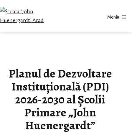
Sari
la
Meniu
conținut
Școala
"John
Huenergardt"
Arad
Planul de Dezvoltare
Instituțională (PDI)
2026-2030 al Școlii
Primare „John
Huenergardt”