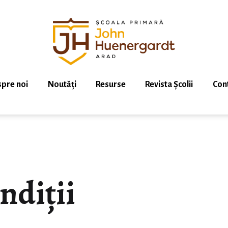
pre noi
Noutăți
Resurse
Revista Școlii
Con
ndiții