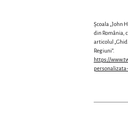
categori
Şcoala „John Hu
din România, c
articolul „Ghi
Regiuni”.
https://www.t
personalizata