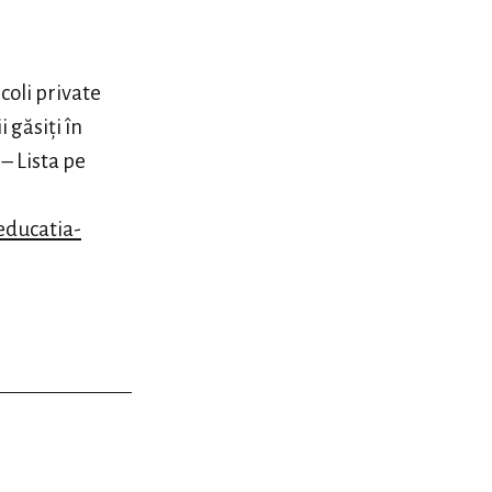
coli private
 găsiți în
– Lista pe
educatia-