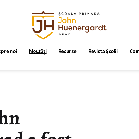
pre noi
Noutăți
Resurse
Revista Școlii
Con
ohn