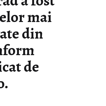
ad a fost
celor mai
ate din
nform
icat de
o.