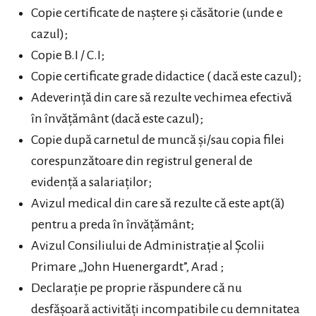
Copie certificate de naştere şi căsătorie (unde e
cazul);
Copie B.I / C.I;
Copie certificate grade didactice ( dacă este cazul);
Adeverinţă din care să rezulte vechimea efectivă
în învăţământ (dacă este cazul);
Copie după carnetul de muncă şi/sau copia filei
corespunzătoare din registrul general de
evidenţă a salariaţilor;
Avizul medical din care să rezulte că este apt(ă)
pentru a preda în învăţământ;
Avizul Consiliului de Administrație al Școlii
Primare „John Huenergardt”, Arad ;
Declaraţie pe proprie răspundere că nu
desfăşoară activităţi incompatibile cu demnitatea