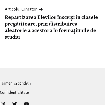
articole
Articolul următor
Repartizarea Elevilor înscriși în clasele
pregătitoare, prin distribuirea
aleatorie a acestora în formațiunile de
studiu
Termeni și condiții
Confidențialitate
Instagram
Twitter
YouTube