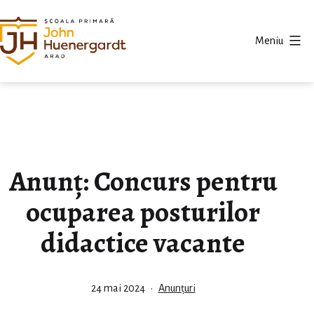
Sari
la
Meniu
conținut
Școala
"John
Huenergardt"
Arad
Anunț: Concurs pentru
ocuparea posturilor
didactice vacante
Publicat
Din
24 mai 2024
Anunțuri
categoria